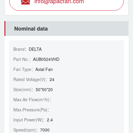
info@apacfan.com
Nominal data
Brand：
DELTA
Part No.：
AUB0524VHD
Fan Type：
Axial Fan
Rated Voltage(V)：
24
Size(mm)：
50*50*20
Max.Air Flow(m³/h)：
Max.Pressure(Pa)：
Input Power(W)：
2.4
Speed(rpm)：
7000