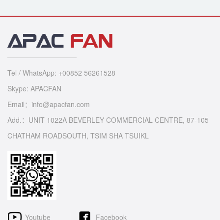
Tel / WhatsApp: +00852 56261528
Skype: APACFAN
Email：info@apacfan.com
Add.：UNIT 1022A BEVERLEY COMMERCIAL CENTRE, 87-105
CHATHAM ROADSOUTH, TSIM SHA TSUIKL
Youtube
Facebook