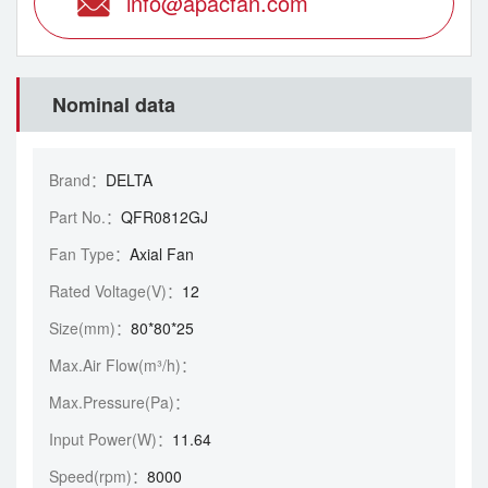
info@apacfan.com
Nominal data
Brand：
DELTA
Part No.：
QFR0812GJ
Fan Type：
Axial Fan
Rated Voltage(V)：
12
Size(mm)：
80*80*25
Max.Air Flow(m³/h)：
Max.Pressure(Pa)：
Input Power(W)：
11.64
Speed(rpm)：
8000