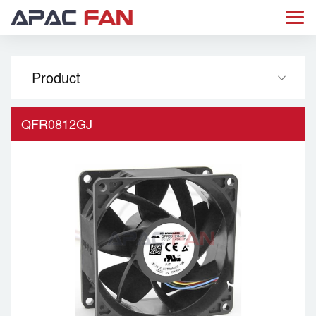
Product
QFR0812GJ