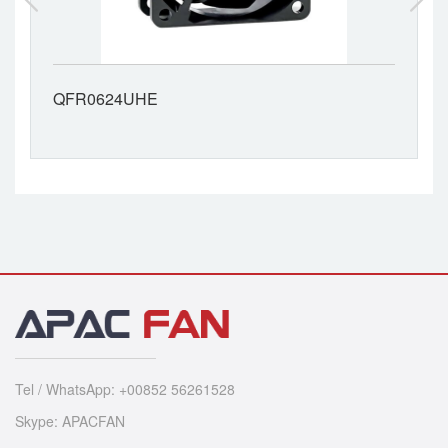
QFR0624UHE
Tel / WhatsApp: +00852 56261528
Skype: APACFAN