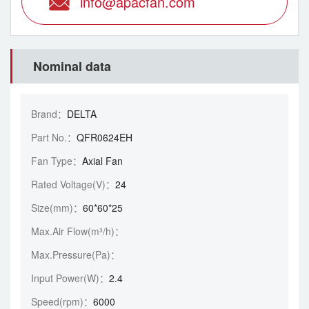
info@apacfan.com
Nominal data
Brand：
DELTA
Part No.：
QFR0624EH
Fan Type：
Axial Fan
Rated Voltage(V)：
24
Size(mm)：
60*60*25
Max.Air Flow(m³/h)：
Max.Pressure(Pa)：
Input Power(W)：
2.4
Speed(rpm)：
6000