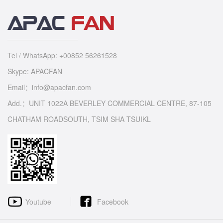
Tel / WhatsApp: +00852 56261528
Skype: APACFAN
Email：info@apacfan.com
Add.：UNIT 1022A BEVERLEY COMMERCIAL CENTRE, 87-105
CHATHAM ROADSOUTH, TSIM SHA TSUIKL
Youtube
Facebook