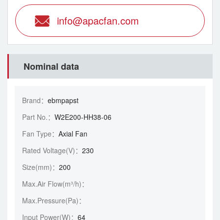
info@apacfan.com
Nominal data
Brand：
ebmpapst
Part No.：
W2E200-HH38-06
Fan Type：
Axial Fan
Rated Voltage(V)：
230
Size(mm)：
200
Max.Air Flow(m³/h)：
Max.Pressure(Pa)：
Input Power(W)：
64