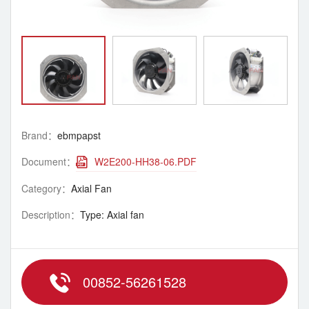
Brand：
ebmpapst
Document：
W2E200-HH38-06.PDF
Category：
Axial Fan
Description：
Type: Axial fan
00852-56261528