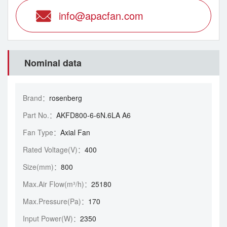
info@apacfan.com
Nominal data
Brand：
rosenberg
Part No.：
AKFD800-6-6N.6LA A6
Fan Type：
Axial Fan
Rated Voltage(V)：
400
Size(mm)：
800
Max.Air Flow(m³/h)：
25180
Max.Pressure(Pa)：
170
Input Power(W)：
2350