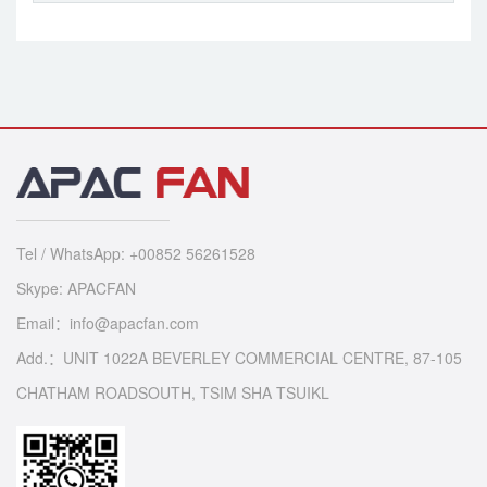
Tel / WhatsApp: +00852 56261528
Skype: APACFAN
Email：info@apacfan.com
Add.：UNIT 1022A BEVERLEY COMMERCIAL CENTRE, 87-105
CHATHAM ROADSOUTH, TSIM SHA TSUIKL