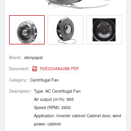
Brand：
ebmpapst
Document：
R2E220AA40B8.PDF
Category：
Centrifugal Fan
Description：
Type: AC Centrifugal Fan
Air output (m³/h): 865
Speed ​​(RPM): 2600
Application: Inverter cabinet Cabinet door, wind
power, cabinet