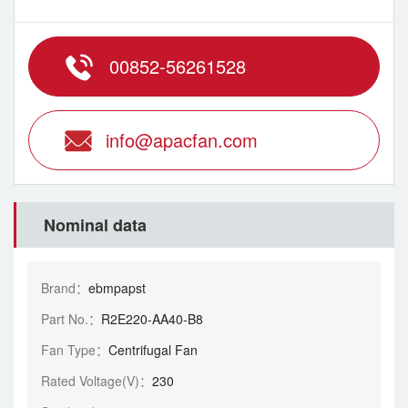
00852-56261528
info@apacfan.com
Nominal data
Brand：
ebmpapst
Part No.：
R2E220-AA40-B8
Fan Type：
Centrifugal Fan
Rated Voltage(V)：
230