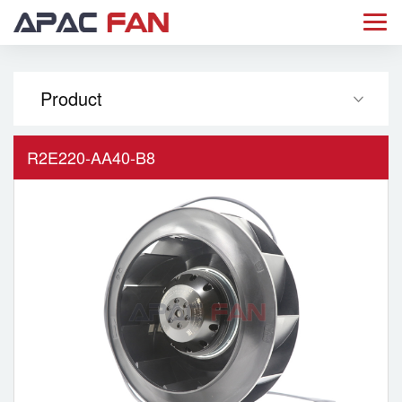
Product
R2E220-AA40-B8