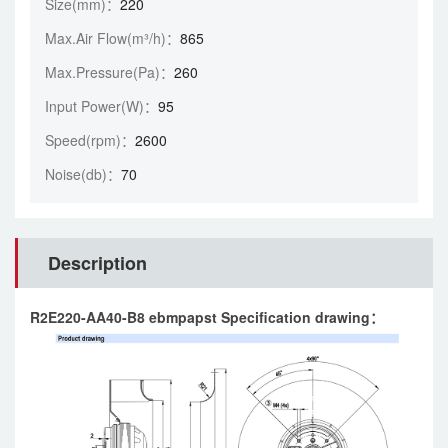
Size(mm)：
220
Max.Air Flow(m³/h)：
865
Max.Pressure(Pa)：
260
Input Power(W)：
95
Speed(rpm)：
2600
Noise(db)：
70
Description
R2E220-AA40-B8 ebmpapst Specification drawing：